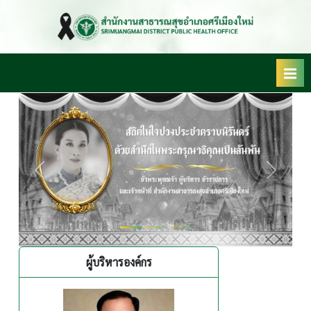
Skip
to
ตำบลนาคำ
สำนักงา
content
อำเภอศรีเมือง
น
ใหม่ จังหวัด
สาธารณ
อุบลราชธานี
34250
สุข
อำเภอ
ศรีเมือง
ใหม่
Previous
Next
ผู้บริหารองค์กร