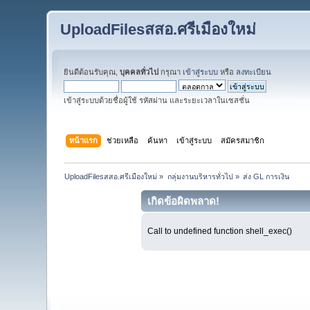
UploadFilesสสอ.ศรีเมืองใหม่
ยินดีต้อนรับคุณ,
บุคคลทั่วไป
กรุณา
เข้าสู่ระบบ
หรือ
ลงทะเบียน
เข้าสู่ระบบด้วยชื่อผู้ใช้ รหัสผ่าน และระยะเวลาในเซสชั่น
หน้าแรก
ช่วยเหลือ
ค้นหา
เข้าสู่ระบบ
สมัครสมาชิก
UploadFilesสสอ.ศรีเมืองใหม่
»
กลุ่มงานบริหารทั่วไป
»
ส่ง GL การเงิน
เกิดข้อผิดพลาด!
Call to undefined function shell_exec()